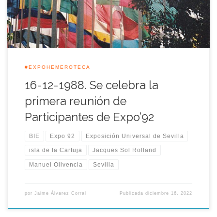
que asistieron representantes de todos los […]
#EXPOHEMEROTECA
16-12-1988. Se celebra la
primera reunión de
Participantes de Expo’92
BIE
Expo 92
Exposición Universal de Sevilla
isla de la Cartuja
Jacques Sol Rolland
Manuel Olivencia
Sevilla
por
Jaime Álvarez Corral
Publicada
diciembre 16, 2022