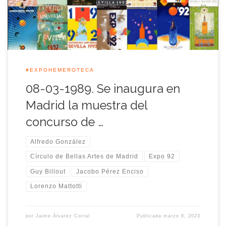
del resto de los artistas que concurrieron […]
#EXPOHEMEROTECA
08-03-1989. Se inaugura en
Madrid la muestra del
concurso de …
Alfredo González
Círculo de Bellas Artes de Madrid
Expo 92
Guy Billout
Jacobo Pérez Enciso
Lorenzo Mattotti
por
Jaime Álvarez Corral
Publicada
marzo 8, 2023