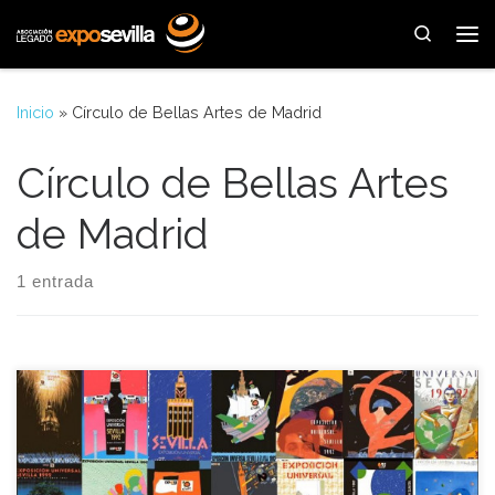
Saltar al contenido
Search
Me
Inicio
»
Círculo de Bellas Artes de Madrid
Círculo de Bellas Artes
de Madrid
1 entrada
Aquella jornada se inauguró en el Círculo de Bellas Artes de
Madrid la muestra del concurso de carteles para la Exposición