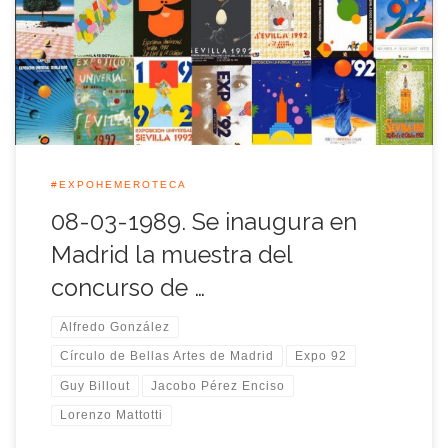
Universal de Sevilla de 1992, en la que se expusieron, junto al
cartel del belga Guy Billout, ganador del concurso, las obras
del resto de los artistas que concurrieron […]
#EXPOHEMEROTECA
08-03-1989. Se inaugura en
Madrid la muestra del
concurso de …
Alfredo González
Círculo de Bellas Artes de Madrid
Expo 92
Guy Billout
Jacobo Pérez Enciso
Lorenzo Mattotti