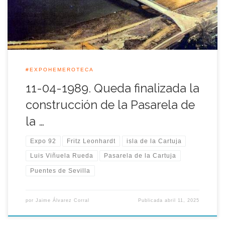
de ingeniería sin precedentes […]
#EXPOHEMEROTECA
11-04-1989. Queda finalizada la
construcción de la Pasarela de
la …
Expo 92
Fritz Leonhardt
isla de la Cartuja
Luis Viñuela Rueda
Pasarela de la Cartuja
Puentes de Sevilla
por
Jaime Álvarez Corral
Publicada
abril 11, 2025