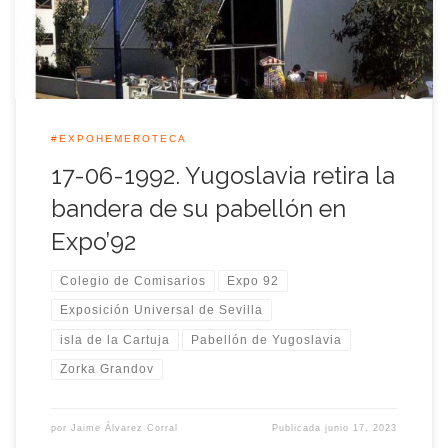
Paz […]
#EXPOHEMEROTECA
17-06-1992. Yugoslavia retira la
bandera de su pabellón en
Expo’92
Colegio de Comisarios
Expo 92
Exposición Universal de Sevilla
isla de la Cartuja
Pabellón de Yugoslavia
Zorka Grandov
por
Jaime Álvarez Corral
Publicada
junio 17, 2023