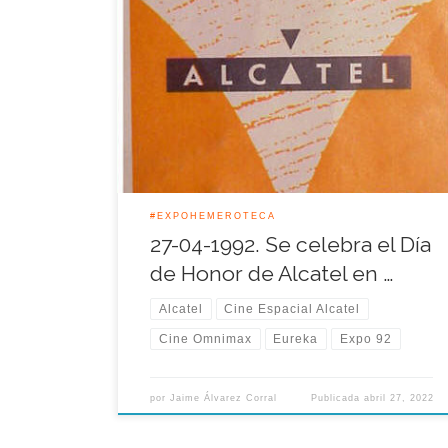
Aquel 27 de Abril de 1992 se celebró el día de
honor de Alcatel, como empresa colaboradora de
Expo 92. Los representantes de Alcatel
conmemoraron ese día con una serie de actos
protocolarios típicos de la jornada y visitando el
Cine Espacial, único superviviente del incendio del
pabellón de los […]
#EXPOHEMEROTECA
27-04-1992. Se celebra el Día
de Honor de Alcatel en …
Alcatel
Cine Espacial Alcatel
Cine Omnimax
Eureka
Expo 92
por
Jaime Álvarez Corral
Publicada
abril 27, 2022