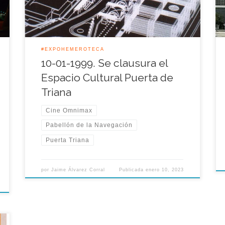
vivió una gran jornada de clausura […]
#EXPOHEMEROTECA
10-01-1999. Se clausura el
Espacio Cultural Puerta de
Triana
Cine Omnimax
Pabellón de la Navegación
Puerta Triana
por
Jaime Álvarez Corral
Publicada
enero 10, 2023