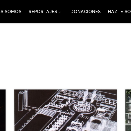
ES SOMOS
REPORTAJES
DONACIONES
HAZTE SO
Hoy nos trasladamos en la Expo-Hemeroteca al 10
de Enero de 1999, fecha en la que se clausuraba el
Espacio Cultural Puerta de Triana que formó parte
de uno de los activos legado de la Exposición
Universal de 1992. El Pabellón de la Navegación