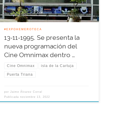
92, dado el personal vinculado a la antigua
Organizadora que se dio cita en la […]
#EXPOHEMEROTECA
13-11-1995. Se presenta la
nueva programación del
Cine Omnimax dentro …
Cine Omnimax
isla de la Cartuja
Puerta Triana
por
Jaime Álvarez Corral
Publicada
noviembre 13, 2022