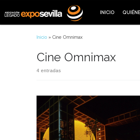
Saltar al contenido
INICIO
QUIÉN
Inicio
»
Cine Omnimax
Cine Omnimax
4 entradas
Uno de los alicientes de la Exposición Universal de
Sevilla fue el apartado cinematográfico y uno de
sus cines estrella fue el Cine Espacial Omnimax,
muchos de aquellos cines de la Muestra Universal
se trataban de cines en formatos imax, cines con