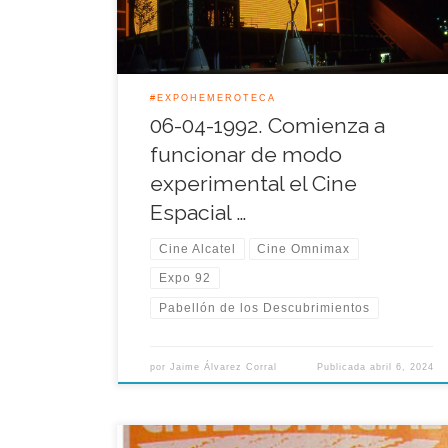
grandes pantallas de variadas formas, nada que
ver […]
#EXPOHEMEROTECA
06-04-1992. Comienza a
funcionar de modo
experimental el Cine
Espacial …
Cine Alcatel
Cine Omnimax
Expo 92
Pabellón de los Descubrimientos
por
Jaime Álvarez Corral
Publicada
abril 6, 2024