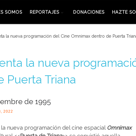
ES SOMOS
REPORTAJES
DONACIONES
HAZTE SO
nta la nueva programación del Cine Omnimax dentro de Puerta Trian
senta la nueva programaci
 Puerta Triana
iembre de 1995
3, 2022
e la nueva programación del cine espacial
Omnimax
tural <<
Puerta de Triana
>> se convirtió aquella