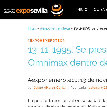
Saltar al contenido
INICIO
QUIÉN
Inicio
»
#expohemeroteca
»
13-11-1995. Se prese
#EXPOHEMEROTECA
13-11-1995. Se pre
Omnimax dentro de
#expohemeroteca: 13 de nov
por
Jaime Álvarez Corral
|
Publicada
noviembre 1
La presentación oficial en sociedad d
en 1995 dentro del complejo lúdico-cul