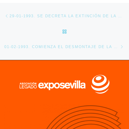
Navegación de entradas
Entrada anterior
29-01-1993. SE DECRETA LA EXTINCIÓN DE LA COMISARÍA DE LA EXPOSICIÓN UNIVERSAL DE SEVILLA A CARGO DE EMILIO CASSINELLO
VOLVER A LA LISTA DE 
En
01-02-1993. COMIENZA EL DESMONTAJE DE LA ESTACIÓN NORTE DEL MONORRAÍL DE EXPO 92