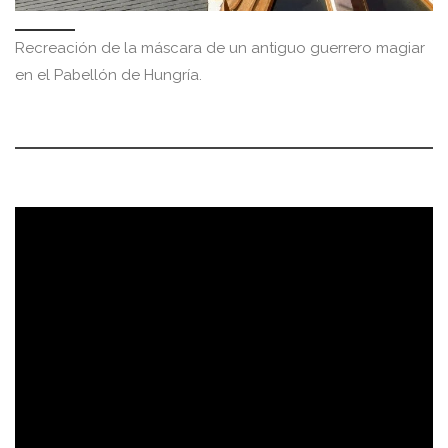
Recreación de la máscara de un antiguo guerrero magiar
en el Pabellón de Hungría.