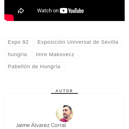
Expo 92
Exposición Universal de Sevilla
hungria
Imre Makovecz
Pabellón de Hungría
AUTOR
Jaime Álvarez Corral