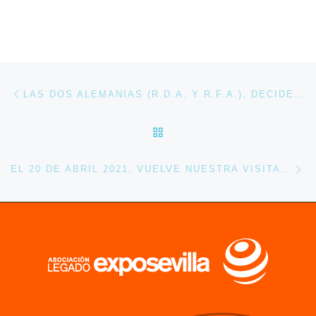
Navegación de entradas
Entrada anterior
LAS DOS ALEMANIAS (R.D.A. Y R.F.A.), DECIDEN UNIRSE EN UN ÚNICO PABELLÓN EN LA EXPO’92.
VOLVER A LA LISTA DE 
En
EL 20 DE ABRIL 2021, VUELVE NUESTRA VISITA GUIADA A TRAVÉS DE LA PLATAFORMA YOUTUBE.