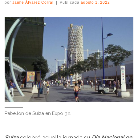
por
Jaime Álvarez Corral
|
Publicada
agosto 1, 2022
Pabellón de Suiza en Expo 92.
Suiza
celebró aquella jornada su
Día Nacional en