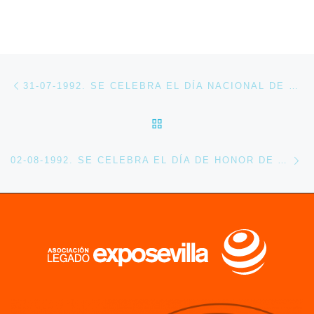
Navegación de entradas
Entrada anterior
31-07-1992. SE CELEBRA EL DÍA NACIONAL DE TRINIDAD Y TOBAGO EN EXPO 92
VOLVER A LA LISTA DE 
En
02-08-1992. SE CELEBRA EL DÍA DE HONOR DE ANDALUCÍA EN EXPO 92