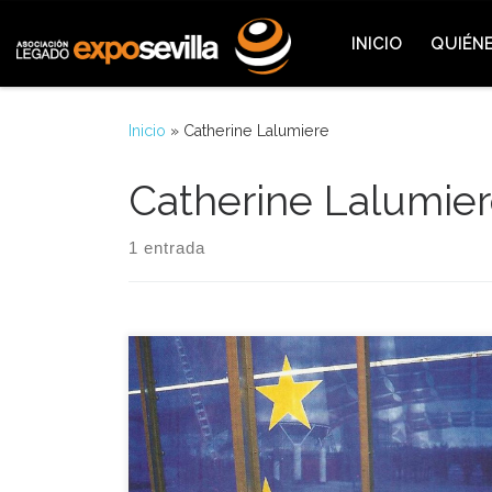
Saltar al contenido
INICIO
QUIÉN
Inicio
»
Catherine Lalumiere
Catherine Lalumie
1 entrada
El Consejo de Europa, fundado en 1949, es la más
antigua de las organizaciones políticas europeas y
la primera que se creó tras la Segunda Guerra
Mundial con el fin de favorecer el acercamiento y la
cooperación entre los pueblos y las naciones de