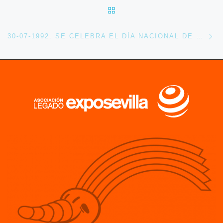
VOLVER A LA LISTA DE 
En
30-07-1992. SE CELEBRA EL DÍA NACIONAL DE COLOMBIA EN EXPO 92