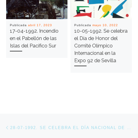
Publicada
abril 17, 2023
Publicada
mayo 10, 2022
17-04-1992. Incendio
10-05-1992. Se celebra
en el Pabellón de las
el Día de Honor del
Islas del Pacífico Sur
Comité Olímpico
Internacional en la
Expo 92 de Sevilla
Navegación de entradas
Entrada anterior
28-07-1992. SE CELEBRA EL DÍA NACIONAL DE URUGUAY EN EXPO 92