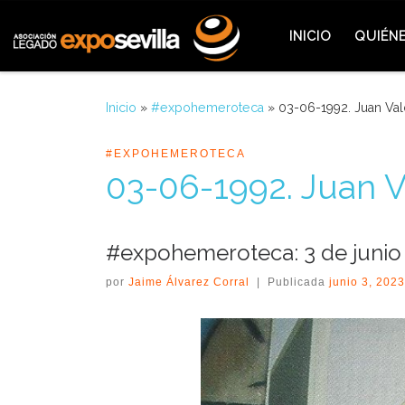
Saltar al contenido
INICIO
QUIÉN
Inicio
»
#expohemeroteca
»
03-06-1992. Juan Val
#EXPOHEMEROTECA
03-06-1992. Juan V
#expohemeroteca: 3 de junio
por
Jaime Álvarez Corral
|
Publicada
junio 3, 2023