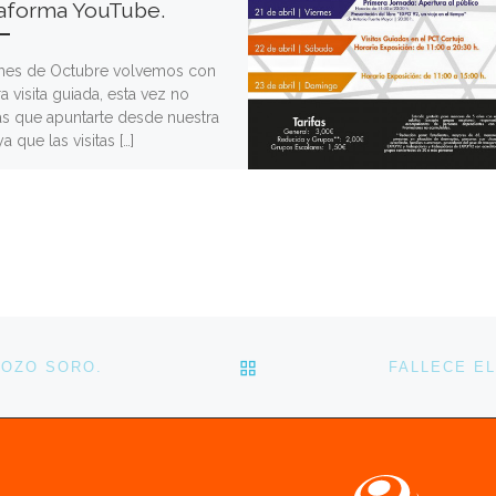
taforma YouTube.
mes de Octubre volvemos con
a visita guiada, esta vez no
ás que apuntarte desde nuestra
a que las visitas […]
VOLVER A LA LISTA DE 
POZO SORO.