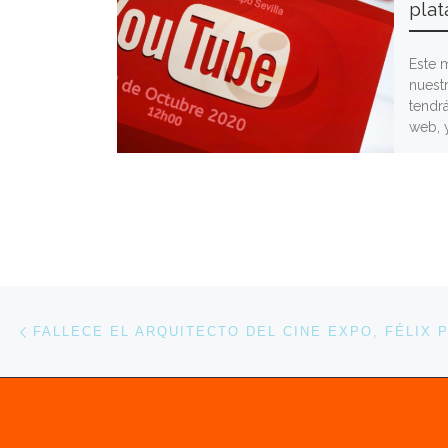
pla
Este 
nuestr
tendr
web, y
Navegación de entradas
Entrada anterior
FALLECE EL ARQUITECTO DEL CINE EXPO, FÉLIX 