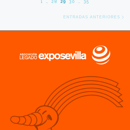
1
…
28
29
30
…
35
En
ENTRADAS ANTERIORES