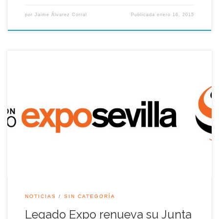
por
Jaime Álvarez Corral
Publicada
enero 16, 2015
El pasado sábado 29 de noviembre, la Asociación Legado
Expo Sevilla renovó su órgano directivo en Asamblea General
Extraordinaria. La única candidatura fue aprobada por
unanimidad de los presentes, con el hecho destacado del
cambio en la presidencia.
NOTICIAS
SIN CATEGORÍA
Legado Expo renueva su Junta