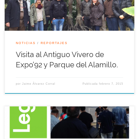
recorrido en uno de […]
NOTICIAS
REPORTAJES
Visita al Antiguo Vivero de
Expo’92 y Parque del Alamillo.
por
Jaime Álvarez Corral
Publicada
febrero 7, 2015
Desde la asociación queremos presentaros nuestra nueva
revista: «Legado Magazine». En principio tendrá carácter