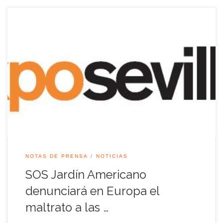
Los miembros de la plataforma SOS Jardín Americano han
acordado elevar ante Bruselas la situación de este Jardín, en
cuya recuperación, junto con el paseo fluvial de la Cartuja y
los Jardines del Guadalquivir, se invirtieron once millones de
euros, de los cuales casi ocho millones procedieron de fondos
europeos.
NOTAS DE PRENSA
NOTICIAS
SOS Jardín Americano
denunciará en Europa el
maltrato a las …