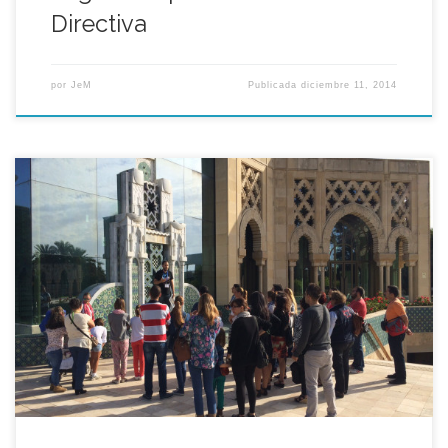
Directiva
por
JeM
Publicada
diciembre 11, 2014
La cita de este pasado 18 de Octubre nos llevó por un
recorrido por la zona sur de la Isla de la Cartuja para recorrer
en unas dos horas y media el legado cultural que nos dejó la
Muestra Universal de Sevilla, y adentrarnos en su presente
científico y tecnológico.