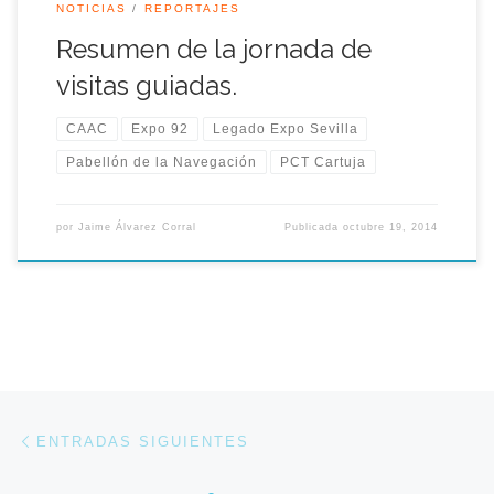
NOTICIAS
REPORTAJES
Resumen de la jornada de
visitas guiadas.
CAAC
Expo 92
Legado Expo Sevilla
Pabellón de la Navegación
PCT Cartuja
por
Jaime Álvarez Corral
Publicada
octubre 19, 2014
Navegación de entradas
Entradas siguientes
ENTRADAS SIGUIENTES