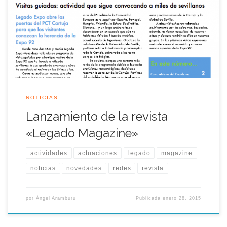
anual, y en ella podréis leer un resumen de todas las
actividades realizadas durante el año anterior, denuncias,
redes sociales y datos interesantes que hemos recopilado
durante los últimos meses. En esta ocasión os dejamos con […]
NOTICIAS
Lanzamiento de la revista
«Legado Magazine»
actividades
actuaciones
legado
magazine
noticias
novedades
redes
revista
por
Ángel Aramburu
Publicada
enero 28, 2015