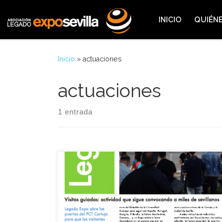
Saltar al contenido
INICIO
QUIÉN
Inicio
»
actuaciones
actuaciones
1 entrada
Desde la asociación queremos presentaros nuestra
nueva revista: «Legado Magazine». En principio
tendrá carácter anual, y en ella podréis leer un
resumen de todas las actividades realizadas
durante el año anterior, denuncias, redes sociales y
datos interesantes que hemos recopilado durante