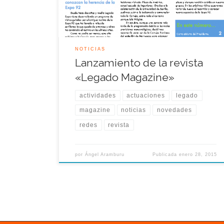
los últimos meses. En esta ocasión os dejamos con
[…]
NOTICIAS
Lanzamiento de la revista
«Legado Magazine»
actividades
actuaciones
legado
magazine
noticias
novedades
redes
revista
por
Ángel Aramburu
Publicada
enero 28, 2015