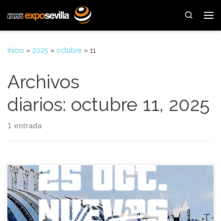
Saltar al contenido
Search
Me
Inicio
»
2025
»
octubre
»
11
Archivos
diarios:
octubre 11, 2025
1 entrada
Como cada mes de Octubre volvemos con una jornada
dedicada el recuerdo del recinto legado de la Exposición