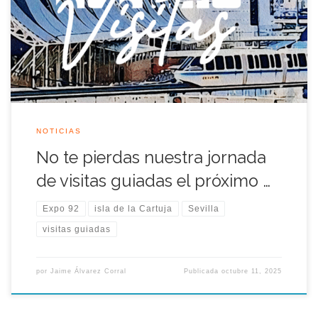
Universal de Sevilla, esta vez nuestras visitas se realizaran por
la zona sur del recinto de la Isla de la Cartuja y canal de los de
los Descubrimientos el sábado 25 de […]
NOTICIAS
No te pierdas nuestra jornada
de visitas guiadas el próximo …
Expo 92
isla de la Cartuja
Sevilla
visitas guiadas
por
Jaime Álvarez Corral
Publicada
octubre 11, 2025