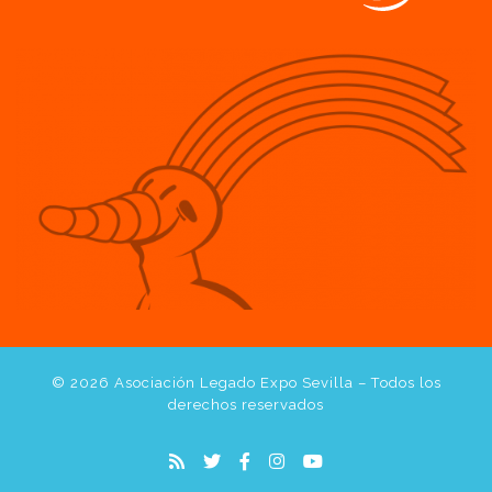
© 2026
Asociación Legado Expo Sevilla
– Todos los
derechos reservados