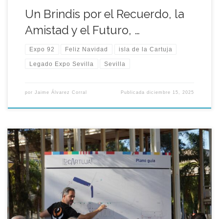
Un Brindis por el Recuerdo, la
Amistad y el Futuro, …
Expo 92
Feliz Navidad
isla de la Cartuja
Legado Expo Sevilla
Sevilla
por
Jaime Álvarez Corral
Publicada
diciembre 15, 2025
La Isla de la Cartuja en Sevilla, un espacio que resonó con la
Exposición Universal de 1992, se ha transformado en un
vibrante centro de innovación y tecnología conocido como
Sevilla TechPark (anteriormente PCT Cartuja). Sin embargo, el
recuerdo y la arquitectura de aquel evento histórico perduran,
siendo custodiados y […]