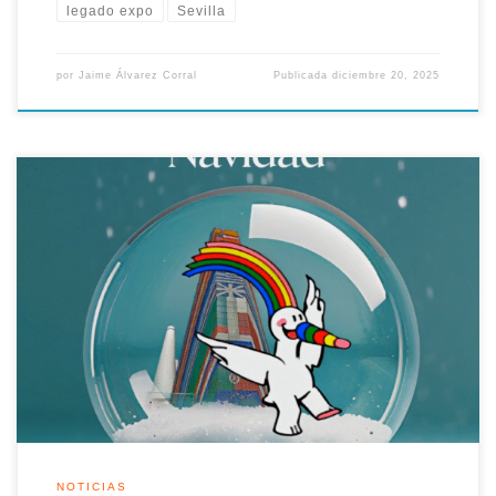
legado expo
Sevilla
por
Jaime Álvarez Corral
Publicada
diciembre 20, 2025
Queridos compañeros, amigos y colaboradores de la
Asociación Legado Expo Sevilla, A medida que el año se
acerca a su fin, y las luces de la Navidad comienzan a iluminar
nuestras calles y hogares, es el momento perfecto para
detenernos un instante, mirar atrás con gratitud y celebrar
todo lo […]
NOTICIAS