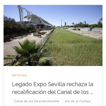
La Asociación Legado Expo Sevilla manifiesta públicamente
su más firme rechazo y desacuerdo por la recalificación de los
terrenos del Canal de los Descubrimientos, aprobada por la
Junta de Andalucía y el Ayuntamiento de Sevilla, puesto que
es una decisión que supone un grave atentado contra el
patrimonio ciudadano al […]
NOTICIAS
Legado Expo Sevilla rechaza la
recalificación del Canal de los …
Canal de los Descubrimientos
isla de la Cartuja