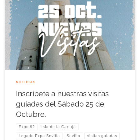
¡Vuelven las Visitas Guiadas de Legado Expo Sevilla!
Recorrido por el Legado de la Expo’92 en la Isla de la Cartuja
La Asociación Legado Expo Sevilla tiene el placer de anunciar
una nueva jornada de visitas guiadas para rememorar el
recinto heredado de la Exposición Universal de 1992 en la […]
NOTICIAS
Inscríbete a nuestras visitas
guiadas del Sábado 25 de
Octubre.
Expo 92
isla de la Cartuja
Legado Expo Sevilla
Sevilla
visitas guiadas