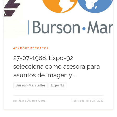
comunicación. La selección se efectuó tras estudiar las
propuestas de colaboración presentadas por las distintas
empresas que previamente habían sido invitadas a ofrecer sus
proyectos y su […]
#EXPOHEMEROTECA
27-07-1988. Expo-92
selecciona como asesora para
asuntos de imagen y …
Burson-Marsteller
Expo 92
por
Jaime Álvarez Corral
Publicada
julio 27, 2023