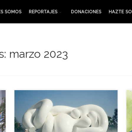
ES SOMOS
REPORTAJES
DONACIONES
HAZTE SO
s:
marzo 2023
Aquella jornada finalizaba la instalación junto al
auditorio de la Expo la escultura de Miguel
Berrocal <<Doña Elvira>>, una figura multiforme
que representa a una mujer recostada. La obra se
apoya en una base que estuvo rodeada durante la