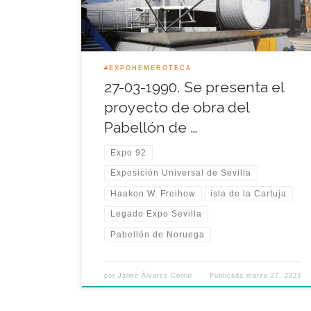
económica y social de la nación nórdica. […]
#EXPOHEMEROTECA
27-03-1990. Se presenta el
proyecto de obra del
Pabellón de …
Expo 92
Exposición Universal de Sevilla
Haakon W. Freihow
isla de la Cartuja
Legado Expo Sevilla
Pabellón de Noruega
por
Jaime Álvarez Corral
Publicada
marzo 27, 2023