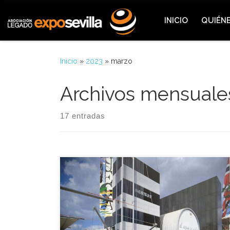
Saltar al contenido
INICIO
QUIÉN
Inicio
»
2023
»
marzo
Archivos mensuale
17 entradas
El proyecto del pabellón de Noruega fue
presentado aquella jornada de 1990 en Sevilla por
parte del comisario de este país, Haakon W.
Freihow, un pabellón que tuvo como tema central
el agua, elemento básico de la historia y de la vida