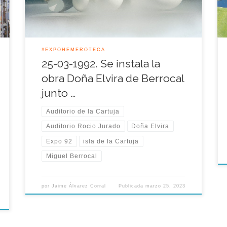
Muestra Universal de agua pulverizada de un
estanque, lo que hizo […]
#EXPOHEMEROTECA
25-03-1992. Se instala la
obra Doña Elvira de Berrocal
junto …
Auditorio de la Cartuja
Auditorio Rocio Jurado
Doña Elvira
Expo 92
isla de la Cartuja
Miguel Berrocal
por
Jaime Álvarez Corral
Publicada
marzo 25, 2023