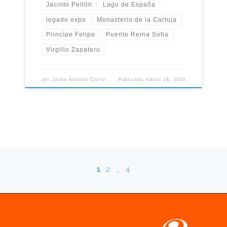
Jacinto Pellón
Lago de España
legado expo
Monasterio de la Cartuja
Princípe Felipe
Puente Reina Sofia
Virgilio Zapatero
por
Jaime Álvarez Corral
Publicada
marzo 18, 2023
1
2
…
4