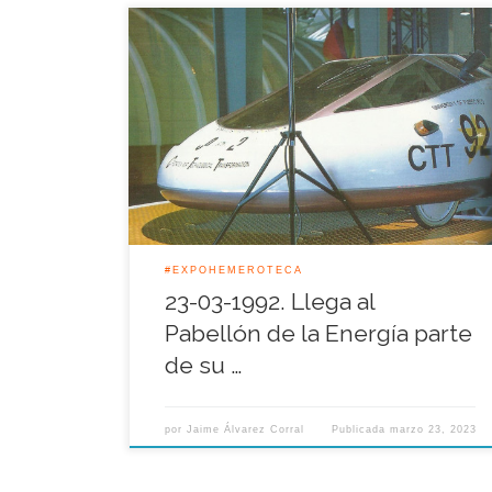
El coche solar, el coche eléctrico, y la bicicleta del
futuro llegaron aquella jornada al Pabellón de la
Energía para ser exhibidos en la Muestra Universal
de Sevilla. Se trataba de tres exponentes claves en
la aplicación al transporte de energías alternativas
al petróleo y que fueron presentados durante los
[…]
#EXPOHEMEROTECA
23-03-1992. Llega al
Pabellón de la Energía parte
de su …
por
Jaime Álvarez Corral
Publicada
marzo 23, 2023