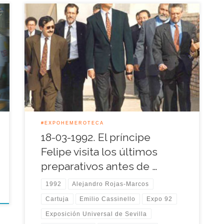
Esa jornada del 18 de Marzo de 1992 fue
destacada por varios asuntos, por ejemplo la visita
que realizó el Príncipe Felipe por el recinto de la
Expo’92 para ver en propia mano la última puesta
a punto de los diferentes pabellones y zonas de la
Exposición, el príncipe […]
#EXPOHEMEROTECA
18-03-1992. El príncipe
Felipe visita los últimos
preparativos antes de …
1992
Alejandro Rojas-Marcos
Cartuja
Emilio Cassinello
Expo 92
Exposición Universal de Sevilla