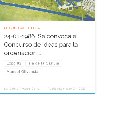
doce equipos de urbanistas participaron en este
certamen, cuyo jurado, fue presidido […]
#EXPOHEMEROTECA
24-03-1986. Se convoca el
Concurso de Ideas para la
ordenación …
Expo 92
isla de la Cartuja
Manuel Olivencia
por
Jaime Álvarez Corral
Publicada
marzo 24, 2023