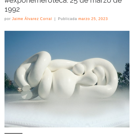
#expohemeroteca: 25 de marzo de
1992
por
Jaime Álvarez Corral
|
Publicada
marzo 25, 2023