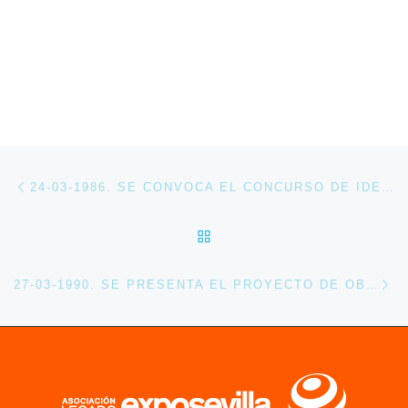
Navegación de entradas
Entrada anterior
24-03-1986. SE CONVOCA EL CONCURSO DE IDEAS PARA LA ORDENACIÓN DEL RECINTO DE EXPO 92
VOLVER A LA LISTA DE 
En
27-03-1990. SE PRESENTA EL PROYECTO DE OBRA DEL PABELLÓN DE NORUEGA EN EXPO’92