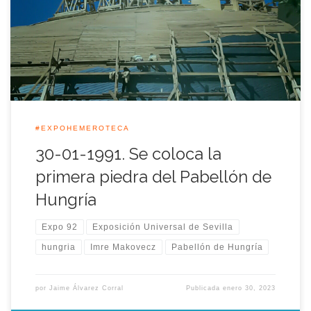
Pabellón de Hungría, te lo contamos una jornada más en la
Expo-Hemeroteca. El ministro húngaro de Relaciones
Económicas Internacionales, Bela Kadar, colocó aquella
jornada […]
#EXPOHEMEROTECA
30-01-1991. Se coloca la
primera piedra del Pabellón de
Hungría
Expo 92
Exposición Universal de Sevilla
hungria
Imre Makovecz
Pabellón de Hungría
por
Jaime Álvarez Corral
Publicada
enero 30, 2023