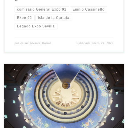
comisario General Expo 92
Emilio Cassinello
Expo 92
isla de la Cartuja
Legado Expo Sevilla
por
Jaime Álvarez Corral
Publicada
enero 29, 2023
Aquel 27 de enero de 1992 fue presentada la obra del pintor
Guillermo Pérez Villalta, que se estaba ejecutando
directamente sobre el techo del pabellón de Andalucía en la
Expo, y que refiere los doces trabajos de Hércules asociados a
los signos del zodiaco. El artista gaditano se encontraba
trabajando […]