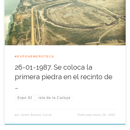
una docena de maquinas comenzaban a rodar por la Isla de
la Cartuja cerca del Puente del Patrocinio. Con ello se
iniciaban las primeras obras de la Expo en un lunes lluvioso
que fue calificado como […]
#EXPOHEMEROTECA
26-01-1987. Se coloca la
primera piedra en el recinto de
…
Expo 92
isla de la Cartuja
por
Jaime Álvarez Corral
Publicada
enero 26, 2023