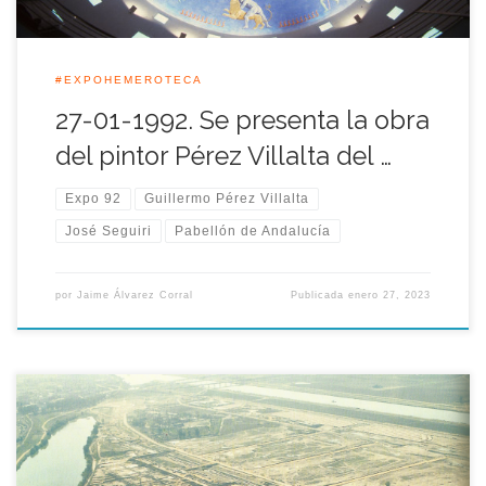
#EXPOHEMEROTECA
27-01-1992. Se presenta la obra
del pintor Pérez Villalta del …
Expo 92
Guillermo Pérez Villalta
José Seguiri
Pabellón de Andalucía
por
Jaime Álvarez Corral
Publicada
enero 27, 2023
Alrededor de la una de la tarde de aquel 26 de Enero de 1987,