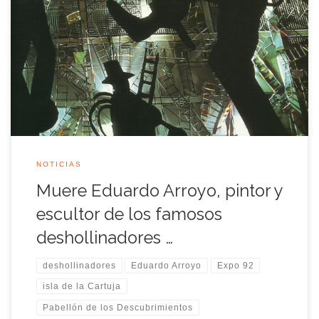
El pintor y escultor figurativo Eduardo Arroyo, fallecido este
domingo 14 de Octubre en Madrid a los 81 años, fue uno de
los artistas más relevantes del arte español del siglo XX y el
gran exponente de la llamada «figuración narrativa». Arroyo
nació en Madrid el 26 de febrero de […]
NOTICIAS
Muere Eduardo Arroyo, pintor y
escultor de los famosos
deshollinadores …
deshollinadores
Eduardo Arroyo
Expo 92
isla de la Cartuja
Pabellón de los Descubrimientos