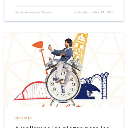
por
Jaime Álvarez Corral
Publicada
octubre 14, 2018
Gracias a la buena acogida que han tenido las reservas de
entradas para las próximas visitas guiadas por el legado de la
Muestra Universal que se celebraran el próximo sábado 13 de
octubre, ampliamos con dos grupos más a las 11:15 y 12:00.
Recuerda que son plazas limitadas, los niños […]
NOTICIAS