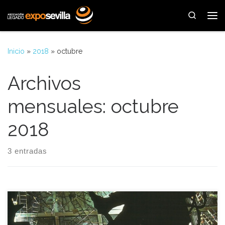
Saltar al contenido
Search
Me
Inicio
»
2018
»
octubre
Archivos
mensuales:
octubre
2018
3 entradas