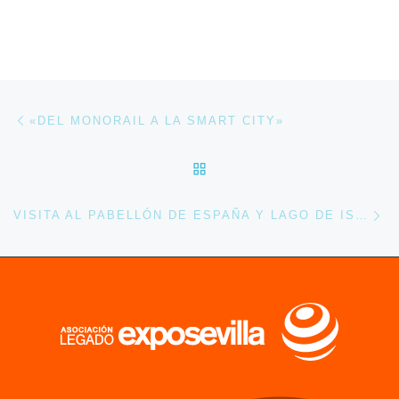
Navegación de entradas
Entrada anterior
«DEL MONORAIL A LA SMART CITY»
VOLVER A LA LISTA DE 
En
VISITA AL PABELLÓN DE ESPAÑA Y LAGO DE ISLA MÁGICA.