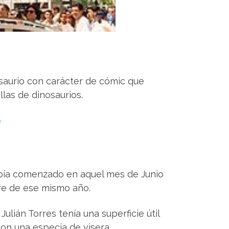
saurio con carácter de cómic que
las de dinosaurios.
había comenzado en aquel mes de Junio
bre de ese mismo año.
ulián Torres tenía una superficie útil
con una especia de visera.