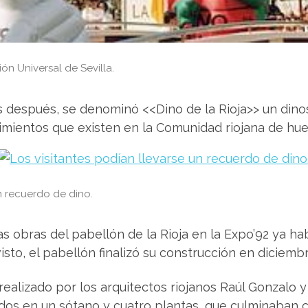
ón Universal de Sevilla.
s después, se denominó <<Dino de la Rioja>> un dino
imientos que existen en la Comunidad riojana de huel
un recuerdo de dino.
as obras del pabellón de la Rioja en la Expo’92 ya 
sto, el pabellón finalizó su construcción en diciem
ealizado por los arquitectos riojanos Raúl Gonzalo y J
idos en un sótano y cuatro plantas, que culminaban 