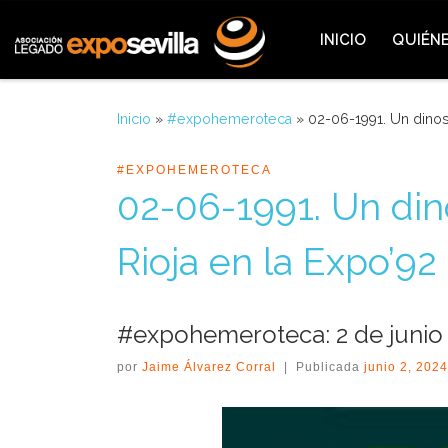
Saltar al contenido
INICIO
QUIÉN
Inicio
»
#expohemeroteca
»
02-06-1991. Un dinos
#EXPOHEMEROTECA
02-06-1991. Un din
Rioja en la Expo’92
#expohemeroteca: 2 de junio
por
Jaime Álvarez Corral
|
Publicada
junio 2, 2024