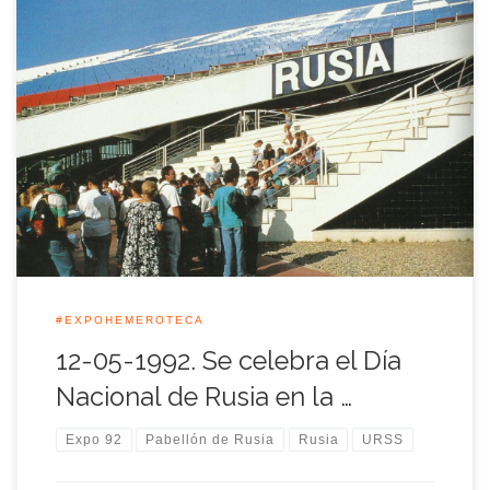
La fecha que recordamos hoy estaba reservada a la Unión
Soviética, después a la Confederación de Estados
Independientes (CEI), y por fin a Rusia. La famosa <<escalera
de la perestroika>> del pabellón diseñado por el arquitecto
letón Juris Poga había sobrevivido al régimen que la alumbró,
y con sus continuos […]
#EXPOHEMEROTECA
12-05-1992. Se celebra el Día
Nacional de Rusia en la …
Expo 92
Pabellón de Rusia
Rusia
URSS