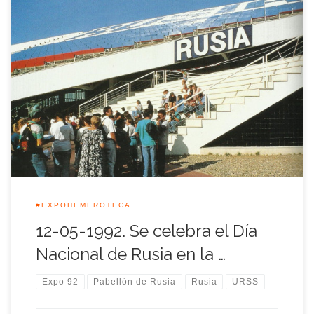
La fecha que recordamos hoy estaba reservada a la Unión
Soviética, después a la Confederación de Estados
Independientes (CEI), y por fin a Rusia. La famosa <<escalera
de la perestroika>> del pabellón diseñado por el arquitecto
letón Juris Poga había sobrevivido al régimen que la alumbró,
y con sus continuos […]
#EXPOHEMEROTECA
12-05-1992. Se celebra el Día
Nacional de Rusia en la …
Expo 92
Pabellón de Rusia
Rusia
URSS