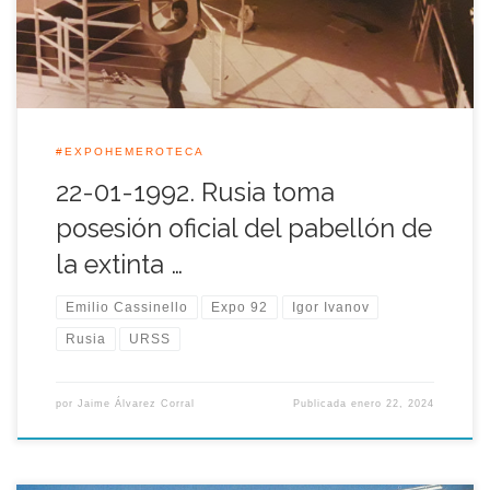
al que representaba mantendría en la Expo 92 el pabellón […]
#EXPOHEMEROTECA
22-01-1992. Rusia toma
posesión oficial del pabellón de
la extinta …
Emilio Cassinello
Expo 92
Igor Ivanov
Rusia
URSS
por
Jaime Álvarez Corral
Publicada
enero 22, 2024