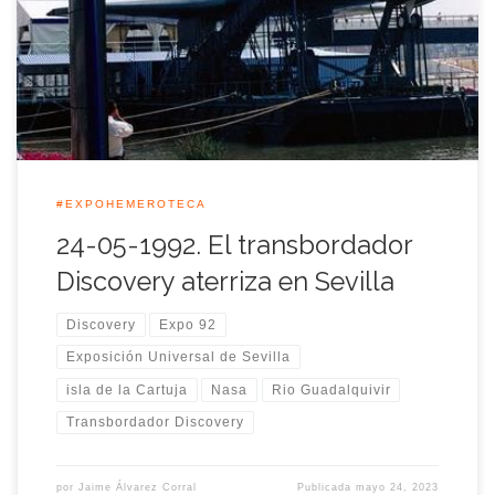
de la Expo los trabajos de montaje de la réplica del
transbordador espacial de la Nasa, Discovery. La operación
del montaje de esta réplica se realizó […]
#EXPOHEMEROTECA
24-05-1992. El transbordador
Discovery aterriza en Sevilla
Discovery
Expo 92
Exposición Universal de Sevilla
isla de la Cartuja
Nasa
Rio Guadalquivir
Transbordador Discovery
por
Jaime Álvarez Corral
Publicada
mayo 24, 2023