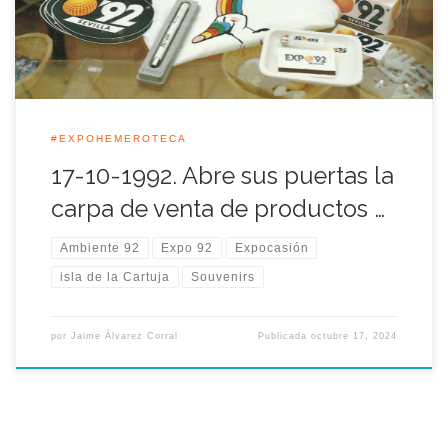
esta venta de ocasión hasta que se agotaron sus stocks, […]
#EXPOHEMEROTECA
17-10-1992. Abre sus puertas la
carpa de venta de productos …
Ambiente 92
Expo 92
Expocasión
isla de la Cartuja
Souvenirs
por
Jaime Álvarez Corral
Publicada
octubre 17, 2024