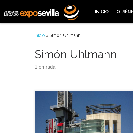
Saltar al contenido
INICIO
QUIÉN
Inicio
»
Simón Uhlmann
Simón Uhlmann
1 entrada
La empresa de ascensores Schindler también fue
protagonista en la Muestra Universal gracias a la
torre que lleva su nombre y que flanquea el
pabellón de la navegación, además aquel 11 de
Marzo de 1992 el director de la empresa en Europa