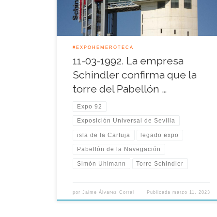
Simón Uhlmann confirmó que dicha torre no […]
#EXPOHEMEROTECA
11-03-1992. La empresa
Schindler confirma que la
torre del Pabellón …
Expo 92
Exposición Universal de Sevilla
isla de la Cartuja
legado expo
Pabellón de la Navegación
Simón Uhlmann
Torre Schindler
por
Jaime Álvarez Corral
Publicada
marzo 11, 2023