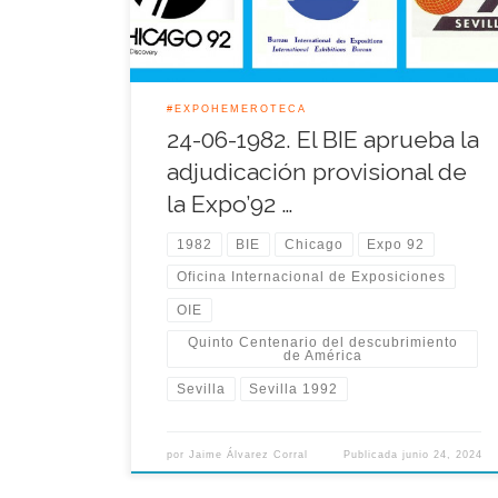
hasta ese momento y acordó la reserva del año
1989 […]
#EXPOHEMEROTECA
24-06-1982. El BIE aprueba la
adjudicación provisional de
la Expo’92 …
1982
BIE
Chicago
Expo 92
Oficina Internacional de Exposiciones
OIE
Quinto Centenario del descubrimiento
de América
Sevilla
Sevilla 1992
por
Jaime Álvarez Corral
Publicada
junio 24, 2024