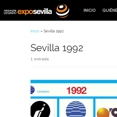
Saltar al contenido
INICIO
QUIÉN
Inicio
»
Sevilla 1992
Sevilla 1992
1 entrada
El 24 de Junio de 1982 la XCI Asamblea General de
la Oficina Internacional de Exposiciones (BIE)
aprobó una enmienda a sus Estatutos que permitía
en el futuro la celebración de dos Exposiciones
Universales en plazos menores a los establecidos