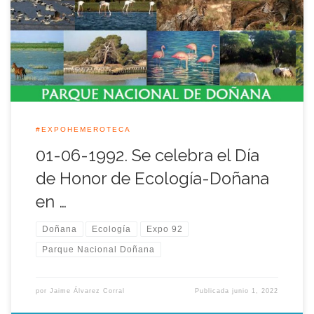
Parque Nacional de Doñana, una jornada que estuvo
plenamente justificada, teniendo en cuenta además el fuerte
componente <<verde>> de esta Exposición, en cuyo recinto se
alzaron dos pabellones específicos: […]
#EXPOHEMEROTECA
01-06-1992. Se celebra el Día
de Honor de Ecología-Doñana
en …
Doñana
Ecología
Expo 92
Parque Nacional Doñana
por
Jaime Álvarez Corral
Publicada
junio 1, 2022