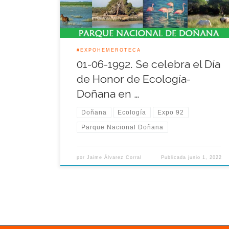
<<verde>> de esta Exposición, en cuyo recinto se
alzaron dos pabellones específicos: […]
#EXPOHEMEROTECA
01-06-1992. Se celebra el Día
de Honor de Ecología-
Doñana en …
Doñana
Ecología
Expo 92
Parque Nacional Doñana
por
Jaime Álvarez Corral
Publicada
junio 1, 2022