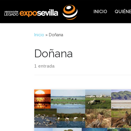
Saltar al contenido
INICIO
QUIÉN
Inicio
»
Doñana
Doñana
1 entrada
La Exposición Universal quiso dedicar un día de
honor a la Ecología y a su máximo exponente
español y europeo, el Parque Nacional de Doñana,
una jornada que estuvo plenamente justificada,
teniendo en cuenta además el fuerte componente