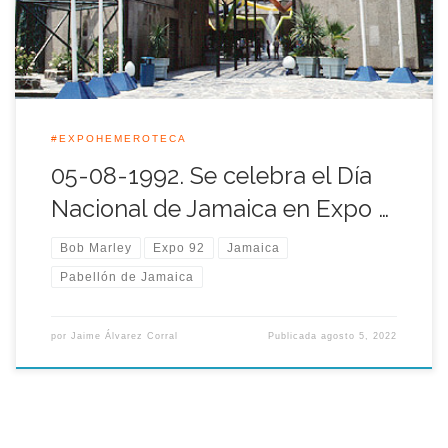
sala, […]
#EXPOHEMEROTECA
05-08-1992. Se celebra el Día
Nacional de Jamaica en Expo …
Bob Marley
Expo 92
Jamaica
Pabellón de Jamaica
por
Jaime Álvarez Corral
Publicada
agosto 5, 2022