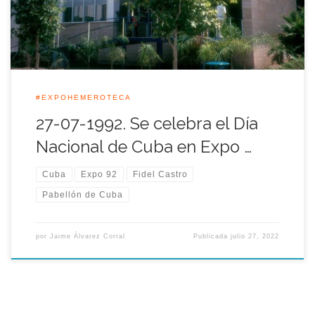
por su similitud. El […]
#EXPOHEMEROTECA
27-07-1992. Se celebra el Día
Nacional de Cuba en Expo …
Cuba
Expo 92
Fidel Castro
Pabellón de Cuba
por
Jaime Álvarez Corral
Publicada
julio 27, 2022