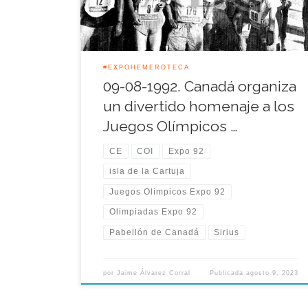
todos a una, convocados por Canadá, rindieron un
[…]
#EXPOHEMEROTECA
09-08-1992. Canadá organiza
un divertido homenaje a los
Juegos Olímpicos …
CE
COI
Expo 92
isla de la Cartuja
Juegos Olímpicos Expo 92
Olimpiadas Expo 92
Pabellón de Canadá
Sirius
por
Jaime Álvarez Corral
Publicada
agosto 9, 2023