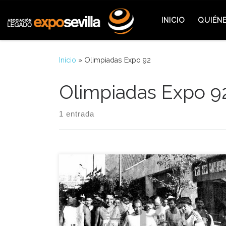
Saltar al contenido
INICIO
QUIÉN
Inicio
»
Olimpiadas Expo 92
Olimpiadas Expo 9
1 entrada
Hoy vamos a recordar en la Expo-Hemeroteca una
jornada muy especial que vivieron muchos
trabajadores, periodistas y diferentes personas que
formaban parte de la Expo’92 en la llamada
Olimpiadas de la Expo. Periodistas, trabajadores
de distintos pabellones y personal de la Expo,