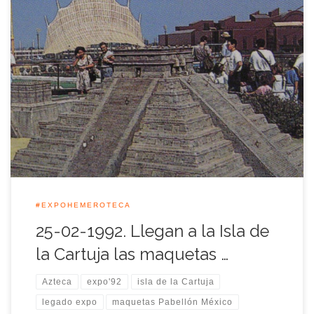
Día clave dentro del montaje de contenidos del pabellón de
México ya que ese mismo día llegan a la Cartuja el setenta por
ciento de las maquetas que se instalarían en la terraza del
pabellón.
#EXPOHEMEROTECA
25-02-1992. Llegan a la Isla de
la Cartuja las maquetas …
Azteca
expo'92
isla de la Cartuja
legado expo
maquetas Pabellón México