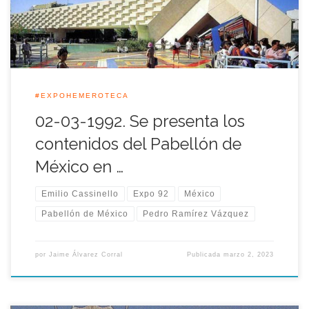
capital mexicana por parte del comisario general de […]
#EXPOHEMEROTECA
02-03-1992. Se presenta los
contenidos del Pabellón de
México en …
Emilio Cassinello
Expo 92
México
Pabellón de México
Pedro Ramírez Vázquez
por
Jaime Álvarez Corral
Publicada
marzo 2, 2023