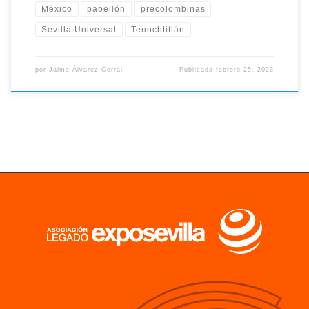
México
pabellón
precolombinas
Sevilla Universal
Tenochtitlán
por
Jaime Álvarez Corral
Publicada
febrero 25, 2023