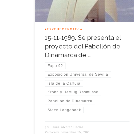
había estado presente como coparticipante en los
pabellones escandinavos de Montreal 1967 […]
#EXPOHEMEROTECA
15-11-1989. Se presenta el
proyecto del Pabellón de
Dinamarca de …
Expo 92
Exposición Universal de Sevilla
isla de la Cartuja
Krohn y Hartuig Rasmusse
Pabellón de Dinamarca
Steen Langebaek
por
Jaime Álvarez Corral
Publicada
noviembre 15, 2023