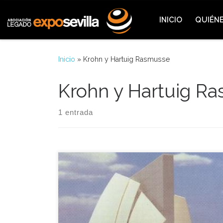
Saltar al contenido
INICIO
QUIÉN
Inicio
»
Krohn y Hartuig Rasmusse
Krohn y Hartuig R
1 entrada
Dinamarca nunca había participado con un
pabellón propio en exposiciones de rango
Universal hasta la Expo de Sevilla. No obstante, ese
pequeño país nórdico de cinco millones de
habitantes a finales de la década de los años 80,