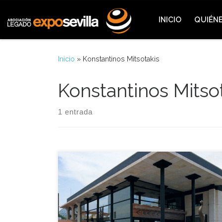
Saltar al contenido
INICIO
QUIÉN
Inicio
»
Konstantinos Mitsotakis
Konstantinos Mitso
1 entrada
Grecia se convirtió aquella jornada en el país
anfitrión de la Expo ya que los organizadores de su
Día Nacional ofrecieron una fiesta en el Palenque,
que contó con el sonido y el baile tradicional de
este país, lo que hizo que avanzada la mañana los