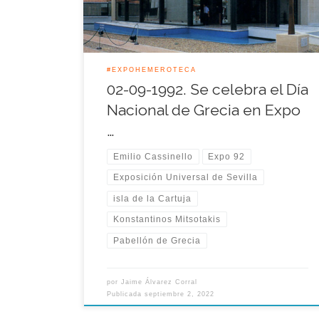
visitantes de la Muestra […]
#EXPOHEMEROTECA
02-09-1992. Se celebra el Día
Nacional de Grecia en Expo
…
Emilio Cassinello
Expo 92
Exposición Universal de Sevilla
isla de la Cartuja
Konstantinos Mitsotakis
Pabellón de Grecia
por
Jaime Álvarez Corral
Publicada
septiembre 2, 2022