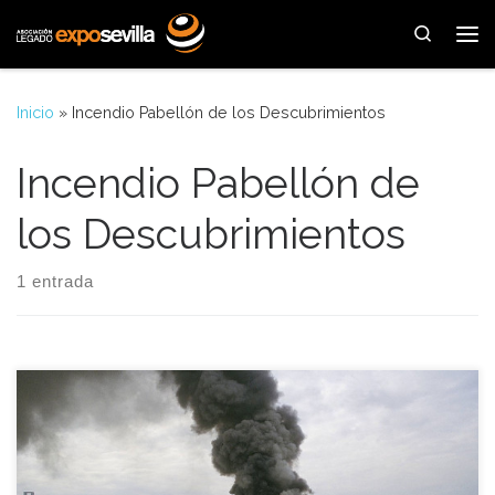
Saltar al contenido
Search
Me
Inicio
»
Incendio Pabellón de los Descubrimientos
Incendio Pabellón de
los Descubrimientos
1 entrada
Llega el momento de recordar en la Expo-Hemeroteca una
de las fechas más triste de la Expo’92, para ello nos