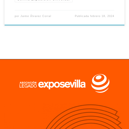
por
Jaime Álvarez Corral
Publicada
febrero 18, 2024