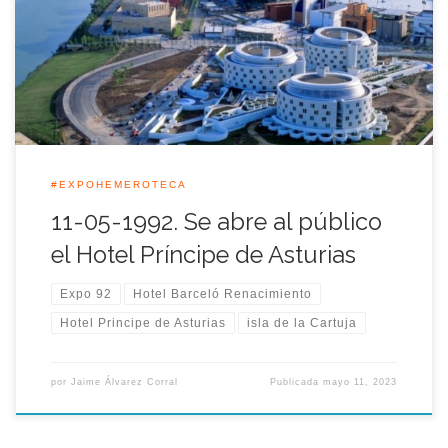
aquella jornada. En una carrera contrarreloj para tenerlo a
punto en las primeras semanas de la Exposición Universal de
Sevilla, la compañía americana Radisson que se hizo cargo […]
#EXPOHEMEROTECA
11-05-1992. Se abre al público
el Hotel Príncipe de Asturias
Expo 92
Hotel Barceló Renacimiento
Hotel Principe de Asturias
isla de la Cartuja
por
Jaime Álvarez Corral
Publicada
mayo 11, 2023