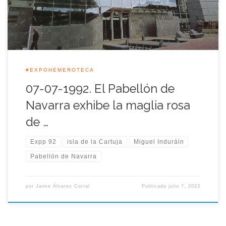
#EXPOHEMEROTECA
07-07-1992. El Pabellón de
Navarra exhibe la maglia rosa
de …
Expp 92
isla de la Cartuja
Miguel Induráin
Pabellón de Navarra
por
Jaime Álvarez Corral
Publicada
julio 7, 2023