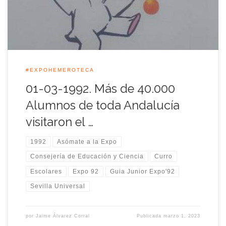
al recinto de la Exposición Universal de Sevilla.
#EXPOHEMEROTECA
01-03-1992. Más de 40.000
Alumnos de toda Andalucía
visitaron el …
1992
Asómate a la Expo
Consejería de Educación y Ciencia
Curro
Escolares
Expo 92
Guia Junior Expo'92
Sevilla Universal
por
Jaime Álvarez Corral
Publicada
marzo 1, 2023