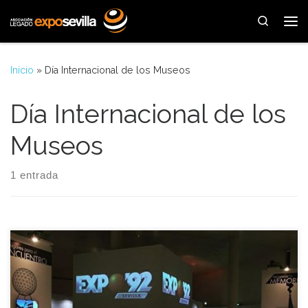
Saltar al contenido
Search
Me
Inicio
»
Día Internacional de los Museos
Día Internacional de los
Museos
1 entrada
El próximo jueves 18 de mayo la muestra conmemorativa del
XXV Aniversario de EXPO’92, titulada “Un éxito de todos. Del