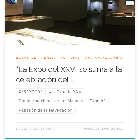
sueño a la realidad” y que se encuentra en el Pabellón de la
Navegación, celebra también el Día Internacional de los
Museos con una programación complementaria a la habitual.
Lo […]
NOTAS DE PRENSA
NOTICIAS
XXV ANIVERSARIO
“La Expo del XXV” se suma a la
celebración del …
#25EXPO92
#LaExpodelXXV
Día Internacional de los Museos
Expo 92
Pabellón de la Navegación
por
Jaime Álvarez Corral
Publicada
mayo 16, 2017