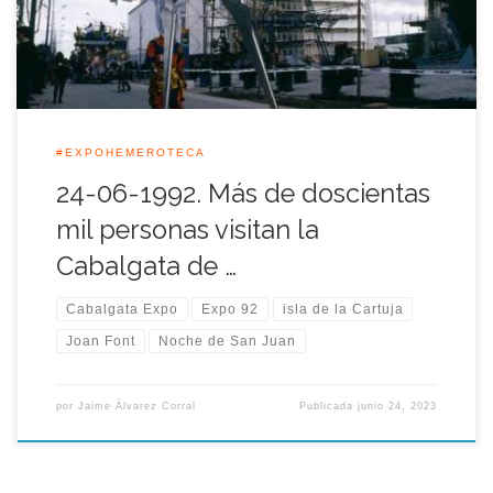
Junio […]
#EXPOHEMEROTECA
24-06-1992. Más de doscientas
mil personas visitan la
Cabalgata de …
Cabalgata Expo
Expo 92
isla de la Cartuja
Joan Font
Noche de San Juan
por
Jaime Álvarez Corral
Publicada
junio 24, 2023