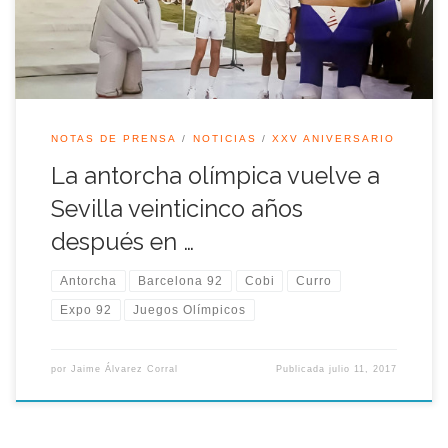
llama olímpica llegó a […]
NOTAS DE PRENSA
NOTICIAS
XXV ANIVERSARIO
La antorcha olímpica vuelve a
Sevilla veinticinco años
después en …
Antorcha
Barcelona 92
Cobi
Curro
Expo 92
Juegos Olímpicos
por
Jaime Álvarez Corral
Publicada
julio 11, 2017