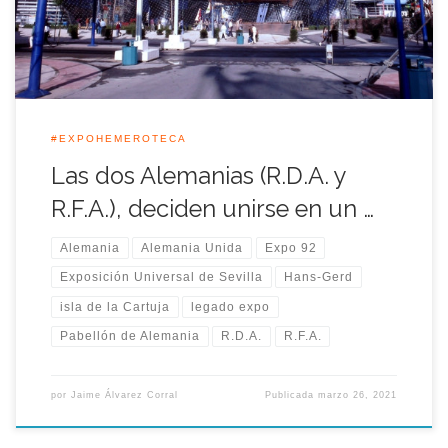
Exposición Universal de Sevilla.
#EXPOHEMEROTECA
Las dos Alemanias (R.D.A. y
R.F.A.), deciden unirse en un …
Alemania
Alemania Unida
Expo 92
Exposición Universal de Sevilla
Hans-Gerd
isla de la Cartuja
legado expo
Pabellón de Alemania
R.D.A.
R.F.A.
por
Jaime Álvarez Corral
Publicada
marzo 26, 2021