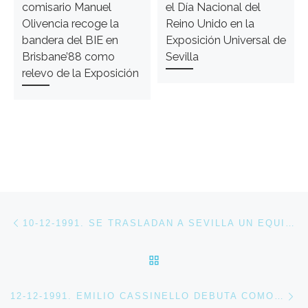
comisario Manuel
el Día Nacional del
Olivencia recoge la
Reino Unido en la
bandera del BIE en
Exposición Universal de
Brisbane’88 como
Sevilla
relevo de la Exposición
Navegación de entradas
Entrada anterior
10-12-1991. SE TRASLADAN A SEVILLA UN EQUIPO DE JAPONESES PARA ENSAMBLAR EL PABELLÓN DE JAPÓN
VOLVER A LA LISTA DE 
En
12-12-1991. EMILIO CASSINELLO DEBUTA COMO COMISARIO GENERAL DE LA EXPO 92