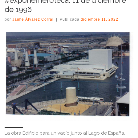
#expohemeroteca: 11 de diciembre
de 1996
por
Jaime Álvarez Corral
|
Publicada
diciembre 11, 2022
La obra Edificio para un vacío junto al Lago de España.