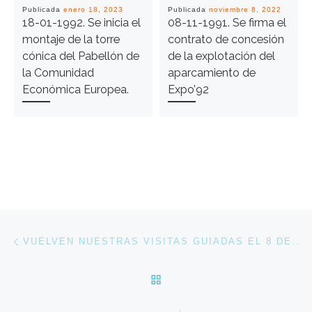
Publicada
enero 18, 2023
Publicada
noviembre 8, 2022
18-01-1992. Se inicia el
08-11-1991. Se firma el
montaje de la torre
contrato de concesión
cónica del Pabellón de
de la explotación del
la Comunidad
aparcamiento de
Económica Europea.
Expo’92
Navegación de entradas
Entrada anterior
VUELVEN NUESTRAS VISITAS GUIADAS EL 8 DE OCTUBRE
VOLVER A LA LISTA DE 
En