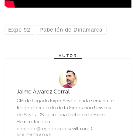
Expo 92
Pabellón de Dinamarca
AUTOR
Jaime Álvarez Corral
CM de Legado Expo Sevilla, cada semana te
traigo el recuerdo de la Exposición Universal
de Sevilla. (Sugiere una fecha en la Expo-
Hemeroteca en
contacto@legadoexposevilla.org )
600 ENTRADAS