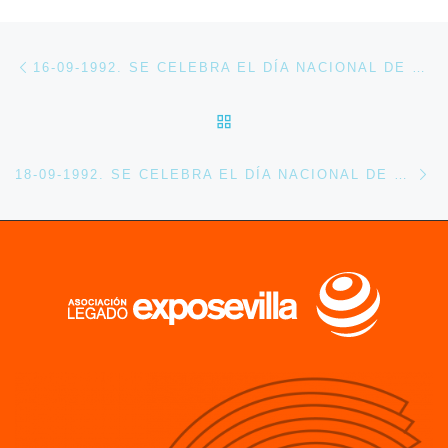
Navegación de entradas
Entrada anterior
16-09-1992. SE CELEBRA EL DÍA NACIONAL DE MÉXICO EN EXPO 92
VOLVER A LA LISTA DE 
En
18-09-1992. SE CELEBRA EL DÍA NACIONAL DE CHILE EN EXPO 92